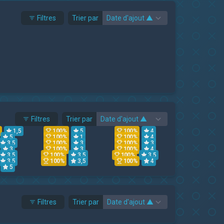
Filtres
Trier par
Filtres
Trier par
1,5
100%
5
100%
4
5
100%
1
100%
4
3,5
100%
3
100%
3
3
100%
3
100%
4
3,5
100%
3,5
100%
3,5
3,5
100%
3,5
100%
4
5
Filtres
Trier par