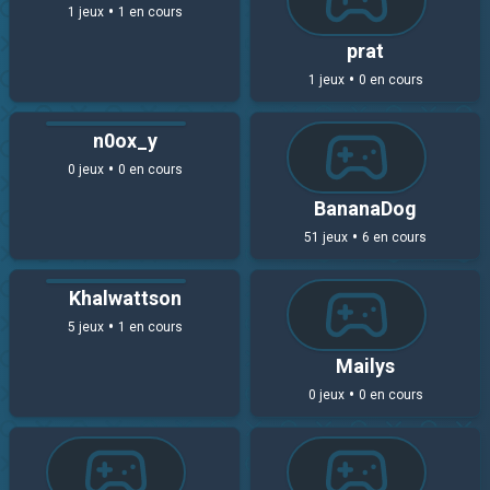
•
1 jeux
1 en cours
prat
•
1 jeux
0 en cours
n0ox_y
•
0 jeux
0 en cours
BananaDog
•
51 jeux
6 en cours
Khalwattson
•
5 jeux
1 en cours
Mailys
•
0 jeux
0 en cours