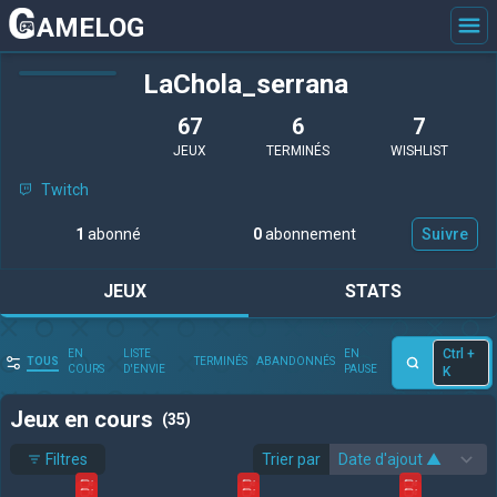
AMELOG
LaChola_serrana
67
6
7
JEUX
TERMINÉS
WISHLIST
Twitch
1
abonné
0
abonnement
Suivre
JEUX
STATS
Ctrl +
EN
LISTE
EN
TOUS
TERMINÉS
ABANDONNÉS
COURS
D'ENVIE
PAUSE
K
Jeux en cours
(35)
Filtres
Trier par