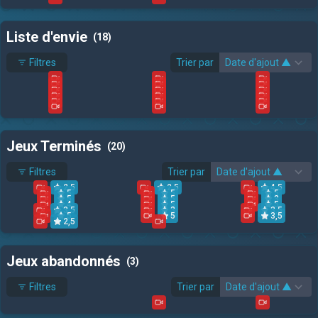
Liste d'envie
(18)
Filtres
Trier par
Jeux Terminés
(20)
Filtres
Trier par
2,5
2,5
4,5
5
5
5
5
5
3
4
5
5
3,5
3
3,5
5
5
3,5
2,5
Jeux abandonnés
(3)
Filtres
Trier par