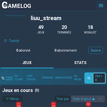
AMELOG
liuu_stream
49
20
18
JEUX
TERMINÉS
WISHLIST
Twitch
0
abonné
0
abonnement
Suivre
JEUX
STATS
Ctrl +
EN
LISTE
EN
TOUS
TERMINÉS
ABANDONNÉS
COURS
D'ENVIE
PAUSE
K
Jeux en cours
(5)
Filtres
Trier par