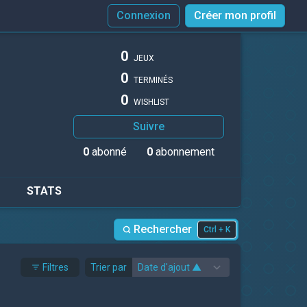
Connexion
Créer mon profil
0
JEUX
0
TERMINÉS
0
WISHLIST
Suivre
0
abonné
0
abonnement
STATS
Rechercher
Ctrl + K
Filtres
Trier par