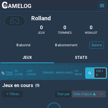
AMELOG
Rolland
0
0
0
JEUX
TERMINÉS
WISHLIST
0
abonné
0
abonnement
Suivre
JEUX
STATS
Ctrl +
EN
LISTE
EN
TOUS
TERMINÉS
ABANDONNÉS
COURS
D'ENVIE
PAUSE
K
Jeux en cours
(0)
Filtres
Trier par