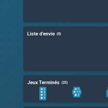
Liste d'envie
(0)
Jeux Terminés
(25)
4
3
4
2,5
2
3
4