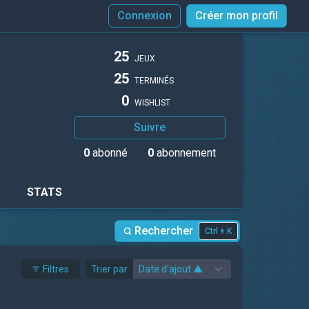
Connexion
Créer mon profil
25
JEUX
25
TERMINÉS
0
WISHLIST
Suivre
0
abonné
0
abonnement
STATS
Rechercher
Ctrl + K
Filtres
Trier par