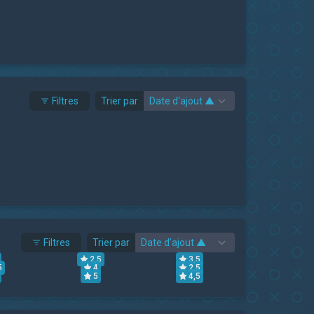
Filtres
Trier par
Filtres
Trier par
2,5
3,5
5
4
2,5
5
4,5