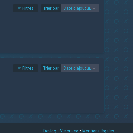
Filtres
Trier par
Filtres
Trier par
•
•
Devlog
Vie privée
Mentions légales