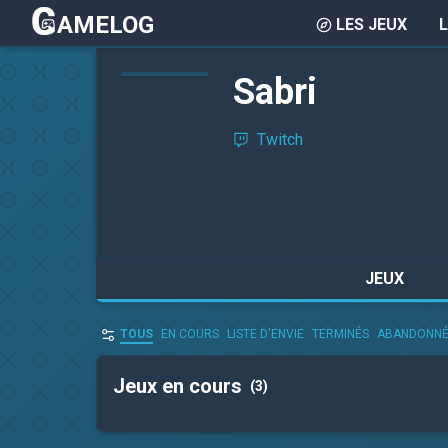
AMELOG
LES JEUX
Sabri
Twitch
JEUX
TOUS
EN COURS
LISTE D'ENVIE
TERMINÉS
ABANDONN
Jeux en cours
(3)