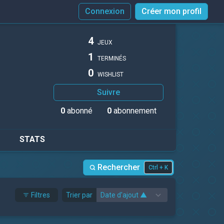
Connexion
Créer mon profil
4
JEUX
1
TERMINÉS
0
WISHLIST
Suivre
0
abonné
0
abonnement
STATS
Rechercher
Ctrl + K
Filtres
Trier par