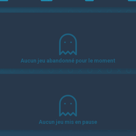
Aucun jeu abandonné pour le moment
Aucun jeu mis en pause