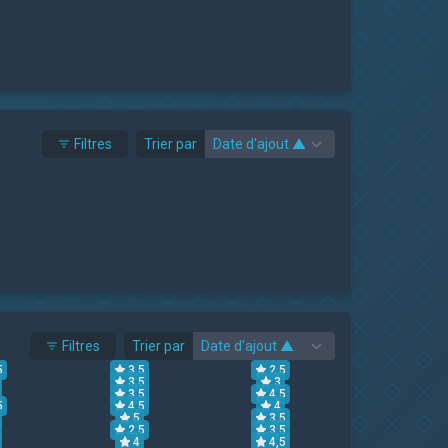
Filtres
Trier par
Filtres
Trier par
5
3,5
2,5
3,5
3
3,5
4,5
5
4,5
4
5
3,5
2,5
3,5
4
4,5