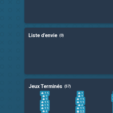
Liste d'envie
(0)
Jeux Terminés
(57)
2,5
2
2
2
3
2,5
3,5
3,5
1,5
4
3,5
3,5
4
3,5