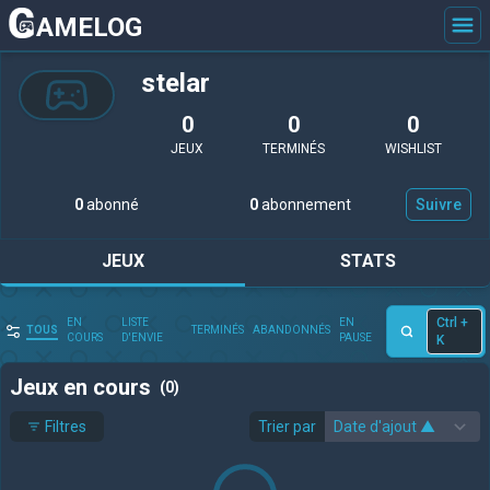
AMELOG
stelar
0
0
0
JEUX
TERMINÉS
WISHLIST
0
abonné
0
abonnement
Suivre
JEUX
STATS
Ctrl +
EN
LISTE
EN
TOUS
TERMINÉS
ABANDONNÉS
COURS
D'ENVIE
PAUSE
K
Jeux en cours
(0)
Filtres
Trier par