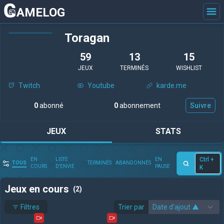
AMELOG
Toragan
59
13
15
JEUX
TERMINÉS
WISHLIST
Twitch
Youtube
karde.me
0
abonné
0
abonnement
Suivre
JEUX
STATS
Ctrl +
EN
LISTE
EN
TOUS
TERMINÉS
ABANDONNÉS
COURS
D'ENVIE
PAUSE
K
Jeux en cours
(2)
Filtres
Trier par