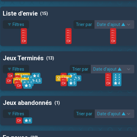
Liste d'envie
(15)
Filtres
Trier par
Jeux Terminés
(13)
Filtres
Trier par
100%
4
5
4
4,5
100%
5
4
100%
4,5
4
4
3,5
5
4
5
Jeux abandonnés
(1)
Filtres
Trier par
4