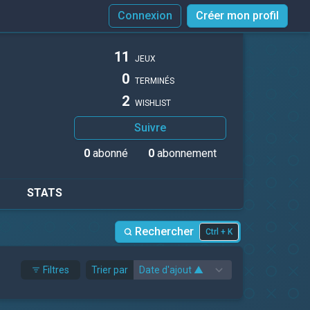
Connexion
Créer mon profil
11
JEUX
0
TERMINÉS
2
WISHLIST
Suivre
0
abonné
0
abonnement
STATS
Rechercher
Ctrl + K
Filtres
Trier par