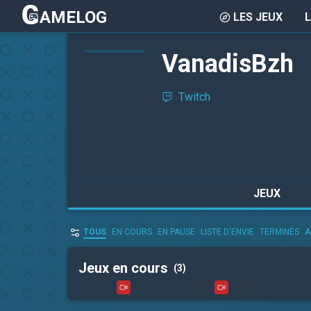
AMELOG
LES JEUX
VanadisBzh
Twitch
JEUX
TOUS
EN COURS
EN PAUSE
LISTE D'ENVIE
TERMINÉS
A
Jeux en cours
(3)